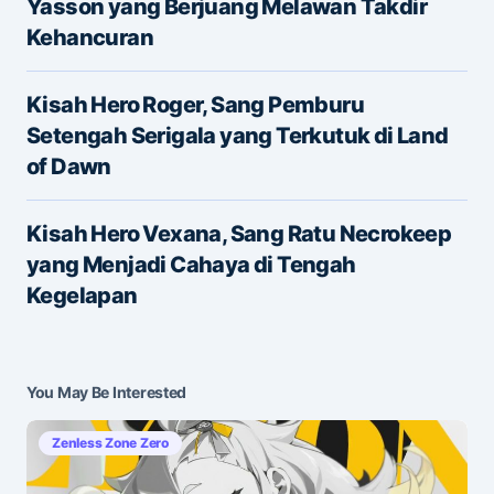
Yasson yang Berjuang Melawan Takdir
Kehancuran
Name
*
Kisah Hero Roger, Sang Pemburu
Setengah Serigala yang Terkutuk di Land
of Dawn
E-mail
*
Kisah Hero Vexana, Sang Ratu Necrokeep
yang Menjadi Cahaya di Tengah
Save my name and e-mail in this browser for the
Kegelapan
next time I comment.
Submit Comment
You May Be Interested
Zenless Zone Zero