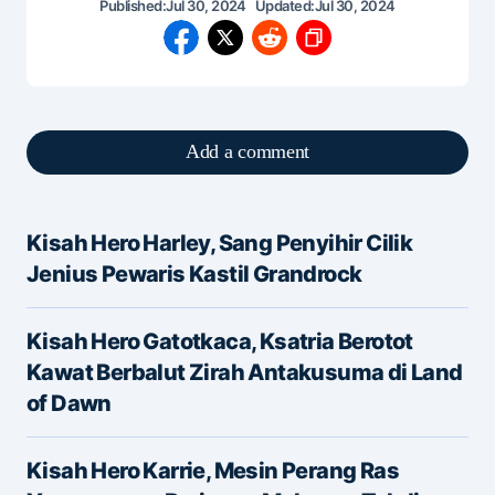
Published:
Jul 30, 2024
Updated:
Jul 30, 2024
Add a comment
Kisah Hero Harley, Sang Penyihir Cilik
Alamat email Anda tidak akan dipublikasikan.
Jenius Pewaris Kastil Grandrock
Ruas yang wajib ditandai
*
Kisah Hero Gatotkaca, Ksatria Berotot
Message
*
Kawat Berbalut Zirah Antakusuma di Land
of Dawn
Kisah Hero Karrie, Mesin Perang Ras