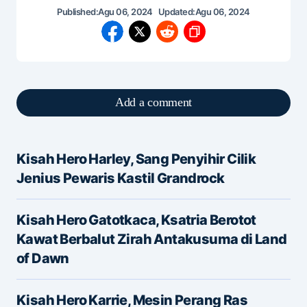
Published:
Agu 06, 2024
Updated:
Agu 06, 2024
Add a comment
Kisah Hero Harley, Sang Penyihir Cilik
Alamat email Anda tidak akan dipublikasikan.
Jenius Pewaris Kastil Grandrock
Ruas yang wajib ditandai
*
Kisah Hero Gatotkaca, Ksatria Berotot
Message
*
Kawat Berbalut Zirah Antakusuma di Land
of Dawn
Kisah Hero Karrie, Mesin Perang Ras