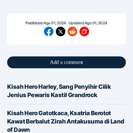
Published:
Agu 01, 2024
Updated:
Agu 01, 2024
Add a comment
Kisah Hero Harley, Sang Penyihir Cilik
Alamat email Anda tidak akan dipublikasikan.
Jenius Pewaris Kastil Grandrock
Ruas yang wajib ditandai
*
Kisah Hero Gatotkaca, Ksatria Berotot
Message
*
Kawat Berbalut Zirah Antakusuma di Land
of Dawn