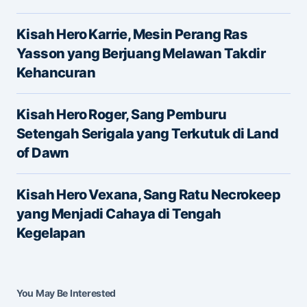
Kisah Hero Karrie, Mesin Perang Ras
Yasson yang Berjuang Melawan Takdir
Kehancuran
Name
*
Kisah Hero Roger, Sang Pemburu
Setengah Serigala yang Terkutuk di Land
of Dawn
E-mail
*
Kisah Hero Vexana, Sang Ratu Necrokeep
yang Menjadi Cahaya di Tengah
Save my name and e-mail in this browser for the
Kegelapan
next time I comment.
Submit Comment
You May Be Interested