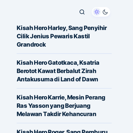
Kisah Hero Harley, Sang Penyihir
Cilik Jenius Pewaris Kastil
Grandrock
Kisah Hero Gatotkaca, Ksatria
Berotot Kawat Berbalut Zirah
Antakusuma di Land of Dawn
Kisah Hero Karrie, Mesin Perang
Ras Yasson yang Berjuang
Melawan Takdir Kehancuran
Kisah Hero Roger, Sang Pemburu