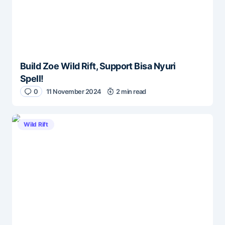
Build Zoe Wild Rift, Support Bisa Nyuri
Spell!
0
11 November 2024
2 min read
Wild Rift