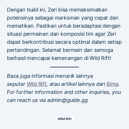
Dengan build ini, Zeri bisa memaksimalkan
potensinya sebagai marksman yang cepat dan
mematikan. Pastikan untuk beradaptasi dengan
situasi permainan dan komposisi tim agar Zeri
dapat berkontribusi secara optimal dalam setiap
pertandingan. Selamat bermain dan semoga
berhasil mencapai kemenangan di Wild Rift!
Baca juga informasi menarik lainnya
seputar
Wild Rift
, atau artikel lainnya dari
Bima
.
For further information and other inquiries, you
can reach us via admin@guide.gg
Wild Rift