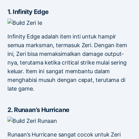
1. Infinity Edge
Infinity Edge adalah item inti untuk hampir
semua marksman, termasuk Zeri. Dengan item
ini, Zeri bisa memaksimalkan damage output-
nya, terutama ketika critical strike mulai sering
keluar. Item ini sangat membantu dalam
menghabisi musuh dengan cepat, terutama di
late game.
2. Runaan’s Hurricane
Runaan’s Hurricane sangat cocok untuk Zeri