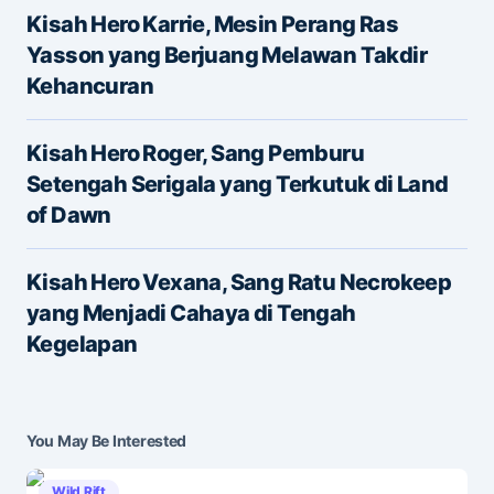
Kisah Hero Karrie, Mesin Perang Ras
Yasson yang Berjuang Melawan Takdir
Kehancuran
Name
*
Kisah Hero Roger, Sang Pemburu
Setengah Serigala yang Terkutuk di Land
of Dawn
E-mail
*
Kisah Hero Vexana, Sang Ratu Necrokeep
yang Menjadi Cahaya di Tengah
Save my name and e-mail in this browser for the
Kegelapan
next time I comment.
Submit Comment
You May Be Interested
Wild Rift