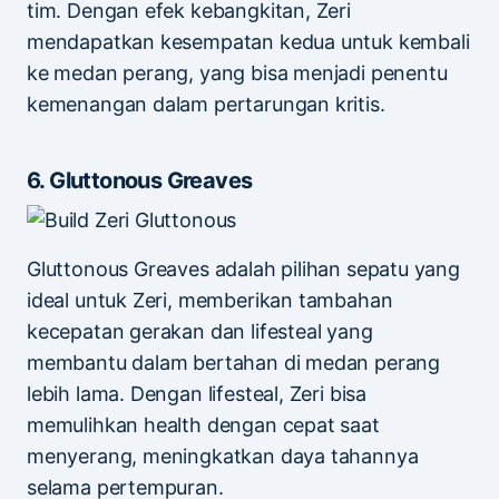
tim. Dengan efek kebangkitan, Zeri
mendapatkan kesempatan kedua untuk kembali
ke medan perang, yang bisa menjadi penentu
kemenangan dalam pertarungan kritis.
6. Gluttonous Greaves
Gluttonous Greaves adalah pilihan sepatu yang
ideal untuk Zeri, memberikan tambahan
kecepatan gerakan dan lifesteal yang
membantu dalam bertahan di medan perang
lebih lama. Dengan lifesteal, Zeri bisa
memulihkan health dengan cepat saat
menyerang, meningkatkan daya tahannya
selama pertempuran.