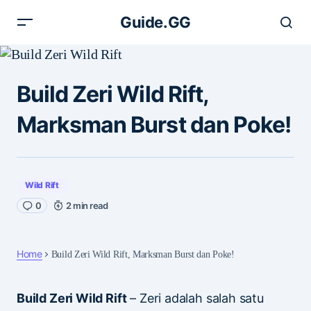
Guide.GG
Build Zeri Wild Rift,
Marksman Burst dan Poke!
Wild Rift
0
2 min read
Home
Build Zeri Wild Rift, Marksman Burst dan Poke!
Build Zeri Wild Rift
– Zeri adalah salah satu