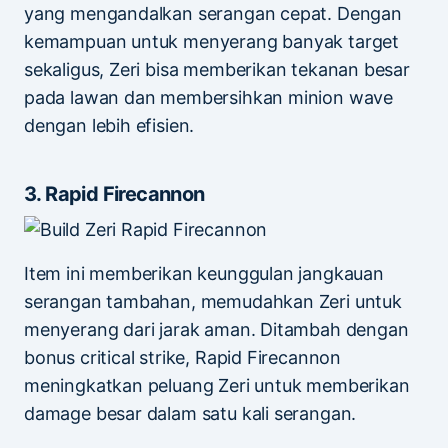
yang mengandalkan serangan cepat. Dengan
kemampuan untuk menyerang banyak target
sekaligus, Zeri bisa memberikan tekanan besar
pada lawan dan membersihkan minion wave
dengan lebih efisien.
3. Rapid Firecannon
Item ini memberikan keunggulan jangkauan
serangan tambahan, memudahkan Zeri untuk
menyerang dari jarak aman. Ditambah dengan
bonus critical strike, Rapid Firecannon
meningkatkan peluang Zeri untuk memberikan
damage besar dalam satu kali serangan.