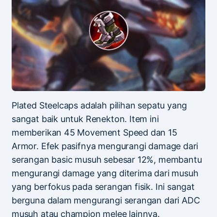
Plated Steelcaps adalah pilihan sepatu yang
sangat baik untuk Renekton. Item ini
memberikan 45 Movement Speed dan 15
Armor. Efek pasifnya mengurangi damage dari
serangan basic musuh sebesar 12%, membantu
mengurangi damage yang diterima dari musuh
yang berfokus pada serangan fisik. Ini sangat
berguna dalam mengurangi serangan dari ADC
musuh atau champion melee lainnya.