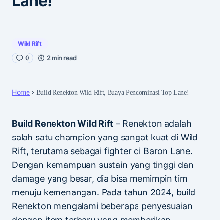
Lane!
Wild Rift
0
2 min read
Home
Build Renekton Wild Rift, Buaya Pendominasi Top Lane!
Build Renekton Wild Rift
– Renekton adalah
salah satu champion yang sangat kuat di Wild
Rift, terutama sebagai fighter di Baron Lane.
Dengan kemampuan sustain yang tinggi dan
damage yang besar, dia bisa memimpin tim
menuju kemenangan. Pada tahun 2024, build
Renekton mengalami beberapa penyesuaian
dengan item terbaru yang memberikan