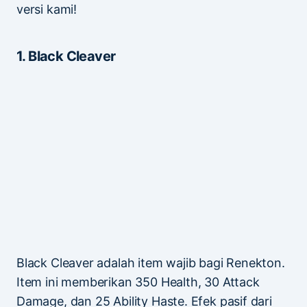
versi kami!
1. Black Cleaver
Black Cleaver adalah item wajib bagi Renekton.
Item ini memberikan 350 Health, 30 Attack
Damage, dan 25 Ability Haste. Efek pasif dari