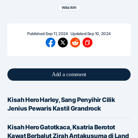
Wild Rift
Published:
Sep 11, 2024
Updated:
Sep 10, 2024
Add a comment
Kisah Hero Harley, Sang Penyihir Cilik
Alamat email Anda tidak akan dipublikasikan.
Jenius Pewaris Kastil Grandrock
Ruas yang wajib ditandai
*
Kisah Hero Gatotkaca, Ksatria Berotot
Message
*
Kawat Berbalut Zirah Antakusuma di Land