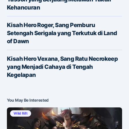
Kehancuran
Name
*
Kisah Hero Roger, Sang Pemburu
Setengah Serigala yang Terkutuk di Land
of Dawn
E-mail
*
Kisah Hero Vexana, Sang Ratu Necrokeep
yang Menjadi Cahaya di Tengah
Save my name and e-mail in this browser for the
Kegelapan
next time I comment.
Submit Comment
You May Be Interested
Wild Rift