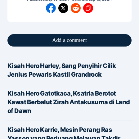
Add a comment
Kisah Hero Harley, Sang Penyihir Cilik
Alamat email Anda tidak akan dipublikasikan.
Jenius Pewaris Kastil Grandrock
Ruas yang wajib ditandai
*
Kisah Hero Gatotkaca, Ksatria Berotot
Message
*
Kawat Berbalut Zirah Antakusuma di Land
of Dawn
Kisah Hero Karrie, Mesin Perang Ras
Yasson yang Berjuang Melawan Takdir