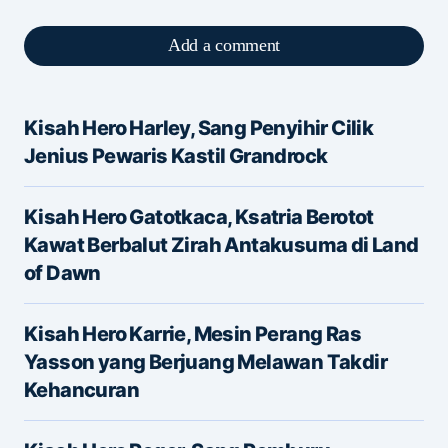
Add a comment
Kisah Hero Harley, Sang Penyihir Cilik
Alamat email Anda tidak akan dipublikasikan.
Jenius Pewaris Kastil Grandrock
Ruas yang wajib ditandai
*
Kisah Hero Gatotkaca, Ksatria Berotot
Message
*
Kawat Berbalut Zirah Antakusuma di Land
of Dawn
Kisah Hero Karrie, Mesin Perang Ras
Yasson yang Berjuang Melawan Takdir
Kehancuran
Name
*