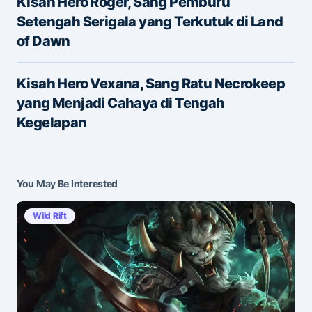
Kisah Hero Roger, Sang Pemburu
Setengah Serigala yang Terkutuk di Land
of Dawn
E-mail
*
Kisah Hero Vexana, Sang Ratu Necrokeep
yang Menjadi Cahaya di Tengah
Save my name and e-mail in this browser for the
Kegelapan
next time I comment.
Submit Comment
You May Be Interested
Wild Rift