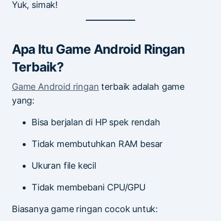
Yuk, simak!
Apa Itu Game Android Ringan
Terbaik?
Game Android ringan
terbaik adalah game
yang:
Bisa berjalan di HP spek rendah
Tidak membutuhkan RAM besar
Ukuran file kecil
Tidak membebani CPU/GPU
Biasanya game ringan cocok untuk: