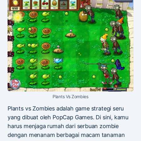
Plants Vs Zombies
Plants vs Zombies adalah game strategi seru
yang dibuat oleh PopCap Games. Di sini, kamu
harus menjaga rumah dari serbuan zombie
dengan menanam berbagai macam tanaman