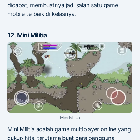
didapat, membuatnya jadi salah satu game
mobile terbaik di kelasnya.
12. Mini Militia
Mini Militia
Mini Militia adalah game multiplayer online yang
cukup hits, terutama buat para pengguna