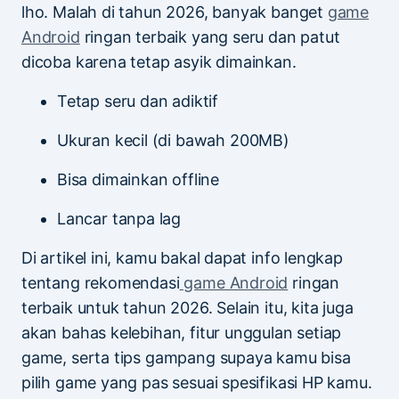
lho. Malah di tahun 2026, banyak banget
game
Android
ringan terbaik yang seru dan patut
dicoba karena tetap asyik dimainkan.
Tetap seru dan adiktif
Ukuran kecil (di bawah 200MB)
Bisa dimainkan offline
Lancar tanpa lag
Di artikel ini, kamu bakal dapat info lengkap
tentang rekomendasi
game Android
ringan
terbaik untuk tahun 2026. Selain itu, kita juga
akan bahas kelebihan, fitur unggulan setiap
game, serta tips gampang supaya kamu bisa
pilih game yang pas sesuai spesifikasi HP kamu.