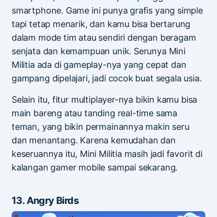
smartphone. Game ini punya grafis yang simple
tapi tetap menarik, dan kamu bisa bertarung
dalam mode tim atau sendiri dengan beragam
senjata dan kemampuan unik. Serunya Mini
Militia ada di gameplay-nya yang cepat dan
gampang dipelajari, jadi cocok buat segala usia.
Selain itu, fitur multiplayer-nya bikin kamu bisa
main bareng atau tanding real-time sama
teman, yang bikin permainannya makin seru
dan menantang. Karena kemudahan dan
keseruannya itu, Mini Militia masih jadi favorit di
kalangan gamer mobile sampai sekarang.
13. Angry Birds