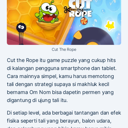
Cut The Rope
Cut the Rope itu game puzzle yang cukup hits
di kalangan pengguna smartphone dan tablet.
Cara mainnya simpel, kamu harus memotong
tali dengan strategi supaya si makhluk kecil
bernama Om Nom bisa dapetin permen yang
digantung di ujung tali itu.
Di setiap level, ada berbagai tantangan dan efek
fisika seperti tali yang berayun, balon udara,