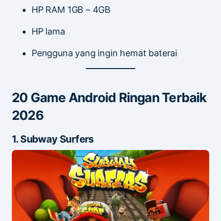
HP RAM 1GB – 4GB
HP lama
Pengguna yang ingin hemat baterai
20 Game Android Ringan Terbaik
2026
1. Subway Surfers