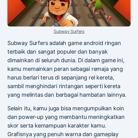
Subway Surfers
Subway Surfers adalah game android ringan
terbaik dan sangat populer dan banyak
dimainkan di seluruh dunia. Di dalam game ini,
kamu memainkan peran sebagai remaja yang
harus berlari terus di sepanjang rel kereta,
sambil menghindari rintangan seperti kereta
yang melintas dan berbagai hambatan lainnya.
Selain itu, kamu juga bisa mengumpulkan koin
dan power-up yang membantu meningkatkan
skor serta kemampuan karakter kamu.
Grafisnya yang penuh warna dan gameplay