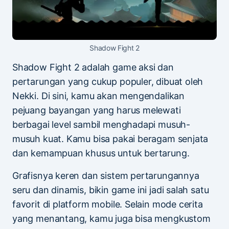
Shadow Fight 2
Shadow Fight 2 adalah game aksi dan
pertarungan yang cukup populer, dibuat oleh
Nekki. Di sini, kamu akan mengendalikan
pejuang bayangan yang harus melewati
berbagai level sambil menghadapi musuh-
musuh kuat. Kamu bisa pakai beragam senjata
dan kemampuan khusus untuk bertarung.
Grafisnya keren dan sistem pertarungannya
seru dan dinamis, bikin game ini jadi salah satu
favorit di platform mobile. Selain mode cerita
yang menantang, kamu juga bisa mengkustom