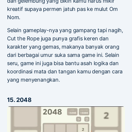
dan gelembung yang bikin kamu harus mikir
kreatif supaya permen jatuh pas ke mulut Om
Nom.
Selain gameplay-nya yang gampang tapi nagih,
Cut the Rope juga punya grafis keren dan
karakter yang gemas, makanya banyak orang
dari berbagai umur suka sama game ini. Selain
seru, game ini juga bisa bantu asah logika dan
koordinasi mata dan tangan kamu dengan cara
yang menyenangkan.
15. 2048