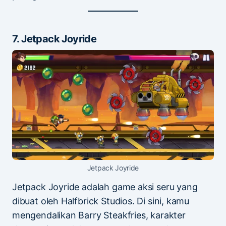
7. Jetpack Joyride
Jetpack Joyride
Jetpack Joyride adalah game aksi seru yang
dibuat oleh Halfbrick Studios. Di sini, kamu
mengendalikan Barry Steakfries, karakter