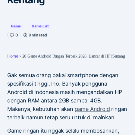
Game
Game List
0
9 min read
Home
20 Game Android Ringan Terbaik 2026: Lancar di HP Kentang
Gak semua orang pakai smartphone dengan
spesifikasi tinggi, lho. Banyak pengguna
Android di Indonesia masih mengandalkan HP
dengan RAM antara 2GB sampai 4GB.
Makanya, kebutuhan akan
game Android
ringan
terbaik namun tetap seru untuk di mainkan.
Game ringan itu nggak selalu membosankan,