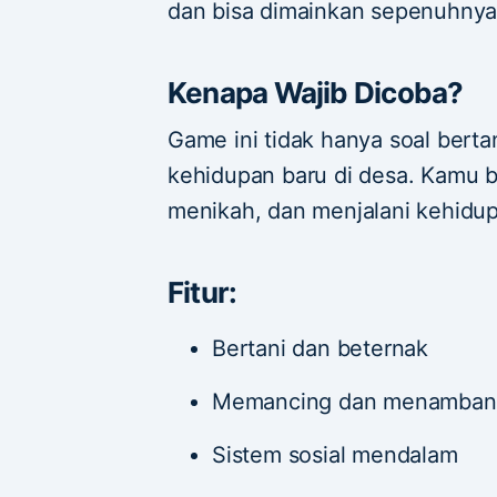
dan bisa dimainkan sepenuhnya 
Kenapa Wajib Dicoba?
Game ini tidak hanya soal bert
kehidupan baru di desa. Kamu b
menikah, dan menjalani kehidup
Fitur:
Bertani dan beternak
Memancing dan menamban
Sistem sosial mendalam