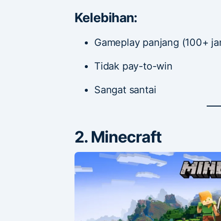
Kelebihan:
Gameplay panjang (100+ ja
Tidak pay-to-win
Sangat santai
2. Minecraft