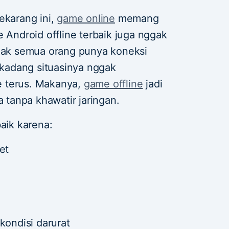
ekarang ini,
game online
memang
e Android offline terbaik juga nggak
ggak semua orang punya koneksi
n kadang situasinya nggak
 terus. Makanya,
game offline
jadi
a tanpa khawatir jaringan.
baik karena:
et
kondisi darurat