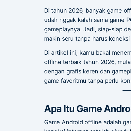
Di tahun 2026, banyak game offl
udah nggak kalah sama game PC,
gameplaynya. Jadi, siap-siap 
makin seru tanpa harus koneksi 
Di artikel ini, kamu bakal me
offline terbaik tahun 2026, mul
dengan grafis keren dan gamepl
game favoritmu tanpa perlu kone
Apa Itu Game Androi
Game Android offline adalah g