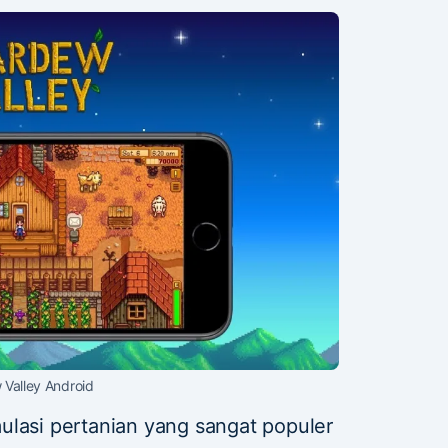
 Valley Android
ulasi pertanian yang sangat populer