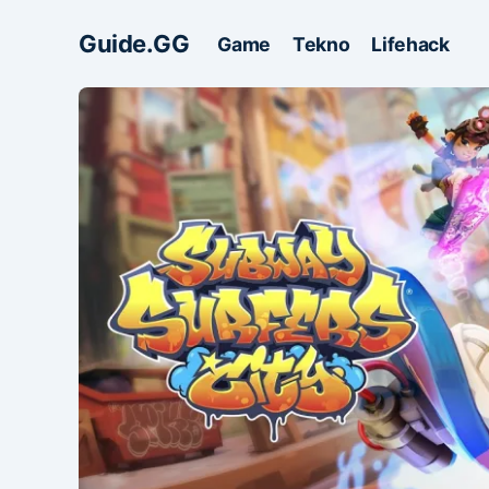
Guide.GG
Game
Tekno
Lifehack