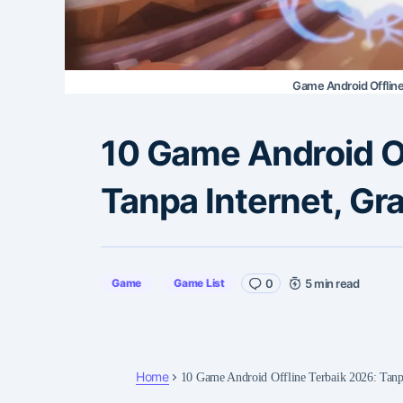
Game Android Offline
10 Game Android Of
Tanpa Internet, Gra
Game
Game List
0
5 min read
Home
10 Game Android Offline Terbaik 2026: Tanpa