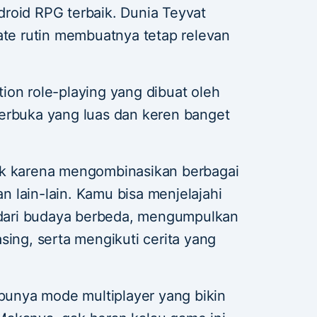
roid RPG terbaik. Dunia Teyvat
ate rutin membuatnya tetap relevan
ion role-playing yang dibuat oleh
terbuka yang luas dan keren banget
ik karena mengombinasikan berbagai
an lain-lain. Kamu bisa menjelajahi
i dari budaya berbeda, mengumpulkan
sing, serta mengikuti cerita yang
 punya mode multiplayer yang bikin