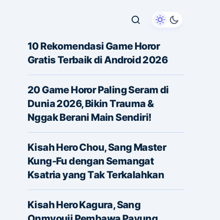
10 Rekomendasi Game Horor
Gratis Terbaik di Android 2026
20 Game Horor Paling Seram di
Dunia 2026, Bikin Trauma &
Nggak Berani Main Sendiri!
Kisah Hero Chou, Sang Master
Kung-Fu dengan Semangat
Ksatria yang Tak Terkalahkan
Kisah Hero Kagura, Sang
Onmyouji Pembawa Payung