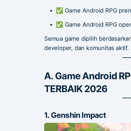
✅ Game Android RPG premi
✅ Game Android RPG open 
Semua game dipilih berdasarkan 
developer, dan komunitas aktif.
A. Game Android 
TERBAIK 2026
1. Genshin Impact