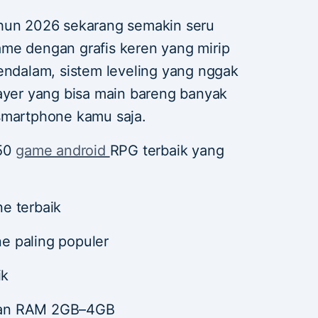
ahun 2026 sekarang semakin seru
me dengan grafis keren yang mirip
mendalam, sistem leveling yang nggak
layer yang bisa main bareng banyak
smartphone kamu saja.
 50
game android
RPG terbaik yang
e terbaik
 paling populer
ik
gan RAM 2GB–4GB