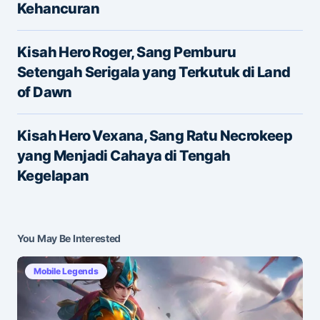
Kehancuran
Name
*
Kisah Hero Roger, Sang Pemburu
Setengah Serigala yang Terkutuk di Land
of Dawn
E-mail
*
Kisah Hero Vexana, Sang Ratu Necrokeep
yang Menjadi Cahaya di Tengah
Save my name and e-mail in this browser for the
Kegelapan
next time I comment.
Submit Comment
You May Be Interested
Mobile Legends