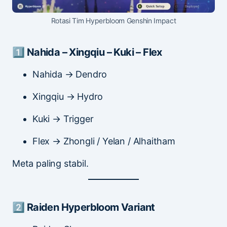
Rotasi Tim Hyperbloom Genshin Impact
1️⃣ Nahida – Xingqiu – Kuki – Flex
Nahida → Dendro
Xingqiu → Hydro
Kuki → Trigger
Flex → Zhongli / Yelan / Alhaitham
Meta paling stabil.
2️⃣ Raiden Hyperbloom Variant