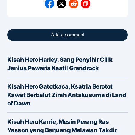
Add a comment
Kisah Hero Harley, Sang Penyihir Cilik
Alamat email Anda tidak akan dipublikasikan.
Jenius Pewaris Kastil Grandrock
Ruas yang wajib ditandai
*
Kisah Hero Gatotkaca, Ksatria Berotot
Message
*
Kawat Berbalut Zirah Antakusuma di Land
of Dawn
Kisah Hero Karrie, Mesin Perang Ras
Yasson yang Berjuang Melawan Takdir