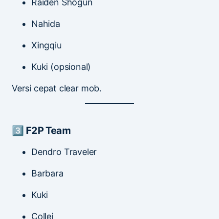
Raiden Shogun
Nahida
Xingqiu
Kuki (opsional)
Versi cepat clear mob.
3️⃣ F2P Team
Dendro Traveler
Barbara
Kuki
Collei