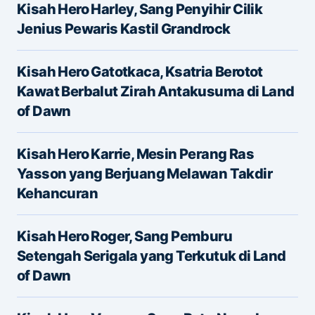
Kisah Hero Harley, Sang Penyihir Cilik
Alamat email Anda tidak akan dipublikasikan.
Jenius Pewaris Kastil Grandrock
Ruas yang wajib ditandai
*
Kisah Hero Gatotkaca, Ksatria Berotot
Message
*
Kawat Berbalut Zirah Antakusuma di Land
of Dawn
Kisah Hero Karrie, Mesin Perang Ras
Yasson yang Berjuang Melawan Takdir
Kehancuran
Name
*
Kisah Hero Roger, Sang Pemburu
Setengah Serigala yang Terkutuk di Land
of Dawn
E-mail
*