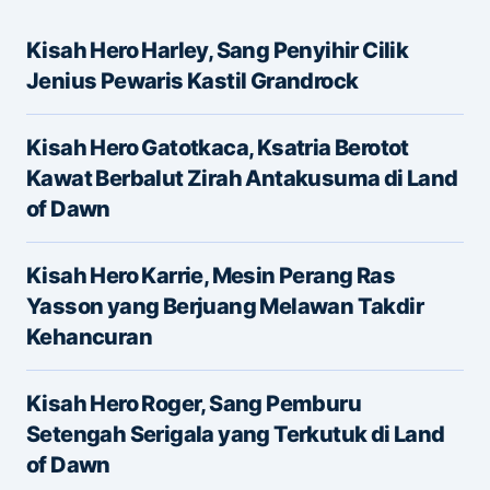
Kisah Hero Harley, Sang Penyihir Cilik
Alamat email Anda tidak akan dipublikasikan.
Jenius Pewaris Kastil Grandrock
Ruas yang wajib ditandai
*
Kisah Hero Gatotkaca, Ksatria Berotot
Message
*
Kawat Berbalut Zirah Antakusuma di Land
of Dawn
Kisah Hero Karrie, Mesin Perang Ras
Yasson yang Berjuang Melawan Takdir
Kehancuran
Name
*
Kisah Hero Roger, Sang Pemburu
Setengah Serigala yang Terkutuk di Land
of Dawn
E-mail
*