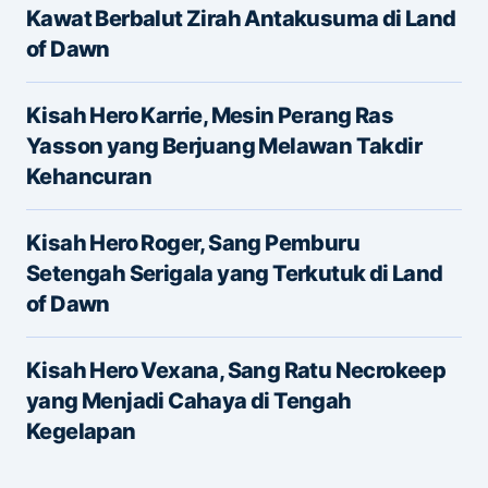
Kawat Berbalut Zirah Antakusuma di Land
of Dawn
Kisah Hero Karrie, Mesin Perang Ras
Yasson yang Berjuang Melawan Takdir
Kehancuran
Name
*
Kisah Hero Roger, Sang Pemburu
Setengah Serigala yang Terkutuk di Land
of Dawn
E-mail
*
Kisah Hero Vexana, Sang Ratu Necrokeep
yang Menjadi Cahaya di Tengah
Save my name and e-mail in this browser for the
Kegelapan
next time I comment.