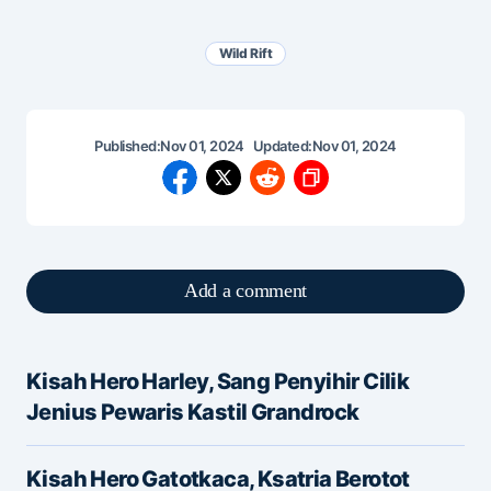
Wild Rift
Published:
Nov 01, 2024
Updated:
Nov 01, 2024
Add a comment
Kisah Hero Harley, Sang Penyihir Cilik
Alamat email Anda tidak akan dipublikasikan.
Jenius Pewaris Kastil Grandrock
Ruas yang wajib ditandai
*
Kisah Hero Gatotkaca, Ksatria Berotot
Message
*