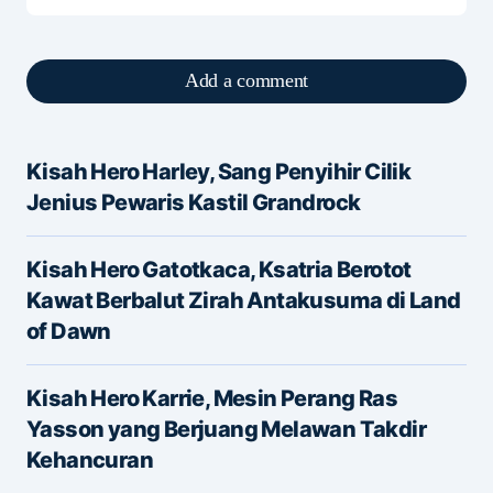
Add a comment
Kisah Hero Harley, Sang Penyihir Cilik
Alamat email Anda tidak akan dipublikasikan.
Jenius Pewaris Kastil Grandrock
Ruas yang wajib ditandai
*
Kisah Hero Gatotkaca, Ksatria Berotot
Message
*
Kawat Berbalut Zirah Antakusuma di Land
of Dawn
Kisah Hero Karrie, Mesin Perang Ras
Yasson yang Berjuang Melawan Takdir
Kehancuran