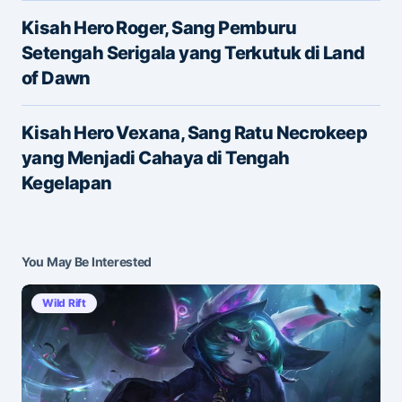
Name
*
Kisah Hero Roger, Sang Pemburu
Setengah Serigala yang Terkutuk di Land
of Dawn
E-mail
*
Kisah Hero Vexana, Sang Ratu Necrokeep
yang Menjadi Cahaya di Tengah
Save my name and e-mail in this browser for the
Kegelapan
next time I comment.
Submit Comment
You May Be Interested
Wild Rift