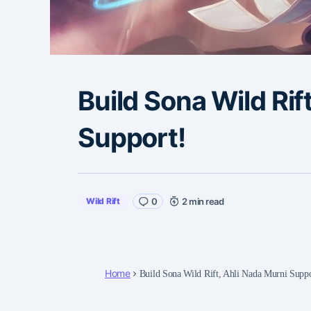
Build Sona Wild Rif
Support!
Wild Rift
0
2 min read
Home
Build Sona Wild Rift, Ahli Nada Murni Suppo