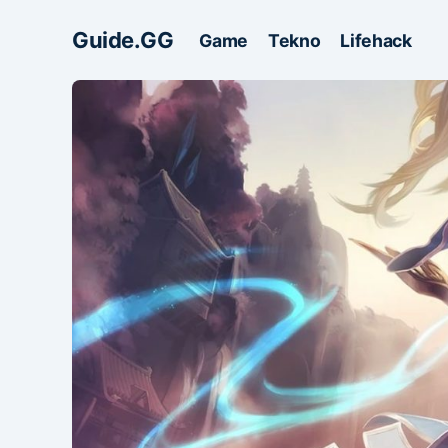
Guide.GG
Game
Tekno
Lifehack