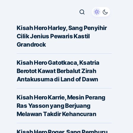
Kisah Hero Harley, Sang Penyihir
Cilik Jenius Pewaris Kastil
Grandrock
Kisah Hero Gatotkaca, Ksatria
Berotot Kawat Berbalut Zirah
Antakusuma di Land of Dawn
Kisah Hero Karrie, Mesin Perang
Ras Yasson yang Berjuang
Melawan Takdir Kehancuran
Kisah Hero Roger, Sang Pemburu