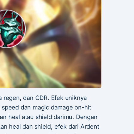
a regen, dan CDR. Efek uniknya
 speed dan magic damage on-hit
n heal atau shield darimu. Dengan
an heal dan shield, efek dari Ardent