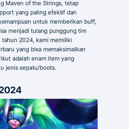
g Maven of the Strings, tetap
port yang paling efektif dan
n kemampuan untuk memberikan buff,
bisa menjadi tulang punggung tim
 tahun 2024, kami memiliki
erbaru yang bisa memaksimalkan
rikut adalah enam item yang
u jenis sepatu/boots.
t 2024