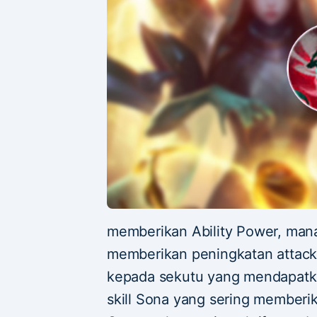
memberikan Ability Power, man
memberikan peningkatan attack
kepada sekutu yang mendapatka
skill Sona yang sering memberik