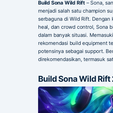
Build Sona Wild Rift
– Sona, san
menjadi salah satu champion sup
serbaguna di Wild Rift. Denga
heal, dan crowd control, Sona 
dalam banyak situasi. Memasuki
rekomendasi build equipment t
potensinya sebagai support. Be
direkomendasikan, termasuk sat
Build Sona Wild Rif