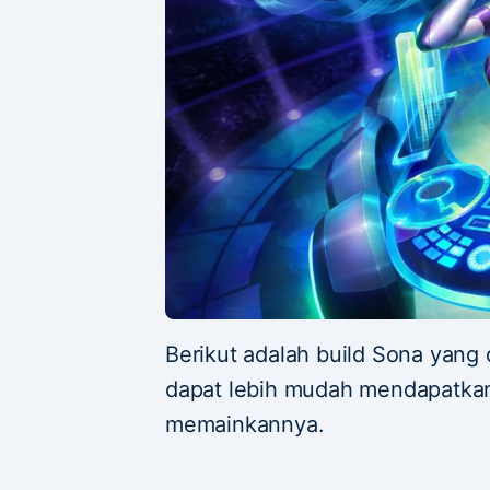
Berikut adalah build Sona yang d
dapat lebih mudah mendapatk
memainkannya.