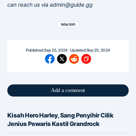
can reach us via admin@guide.gg
Wild Rift
Published:
Sep 25, 2024
Updated:
Sep 25, 2024
Add a comment
Kisah Hero Harley, Sang Penyihir Cilik
Alamat email Anda tidak akan dipublikasikan.
Jenius Pewaris Kastil Grandrock
Ruas yang wajib ditandai
*