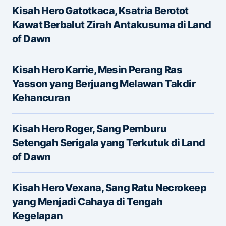
Kisah Hero Gatotkaca, Ksatria Berotot
Message
*
Kawat Berbalut Zirah Antakusuma di Land
of Dawn
Kisah Hero Karrie, Mesin Perang Ras
Yasson yang Berjuang Melawan Takdir
Kehancuran
Name
*
Kisah Hero Roger, Sang Pemburu
Setengah Serigala yang Terkutuk di Land
of Dawn
E-mail
*
Kisah Hero Vexana, Sang Ratu Necrokeep
yang Menjadi Cahaya di Tengah
Save my name and e-mail in this browser for the
Kegelapan
next time I comment.