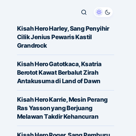
Kisah Hero Harley, Sang Penyihir
Cilik Jenius Pewaris Kastil
Grandrock
Kisah Hero Gatotkaca, Ksatria
Berotot Kawat Berbalut Zirah
Antakusuma di Land of Dawn
Kisah Hero Karrie, Mesin Perang
Ras Yasson yang Berjuang
Melawan Takdir Kehancuran
Kisah Hero Roger, Sang Pemburu