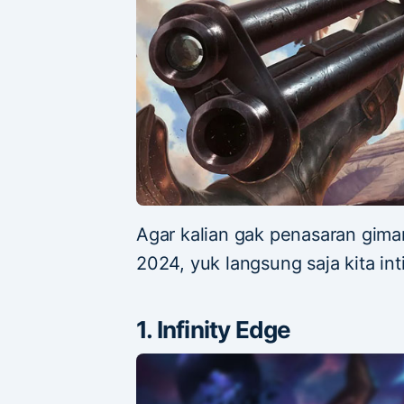
Agar kalian gak penasaran giman
2024, yuk langsung saja kita in
1. Infinity Edge