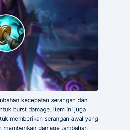
ambahan kecepatan serangan dan
ntuk burst damage. Item ini juga
uk memberikan serangan awal yang
an memberikan damage tambahan