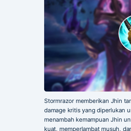
Stormrazor memberikan Jhin t
damage kritis yang diperlukan u
menambah kemampuan Jhin unt
kuat, memperlambat musuh, d