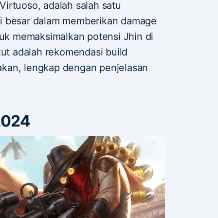
 Virtuoso, adalah salah satu
si besar dalam memberikan damage
tuk memaksimalkan potensi Jhin di
kut adalah rekomendasi build
kan, lengkap dengan penjelasan
 2024