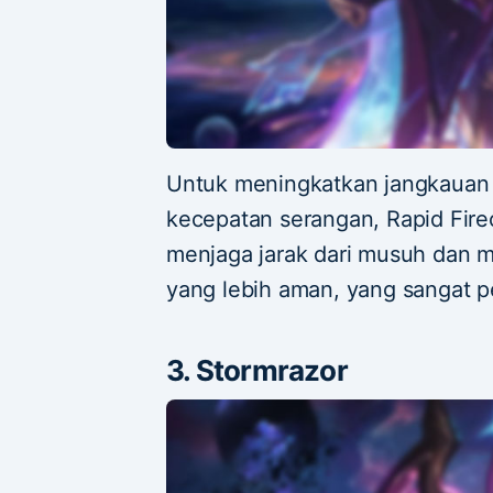
Untuk meningkatkan jangkauan
kecepatan serangan, Rapid Fir
menjaga jarak dari musuh dan m
yang lebih aman, yang sangat p
3. Stormrazor