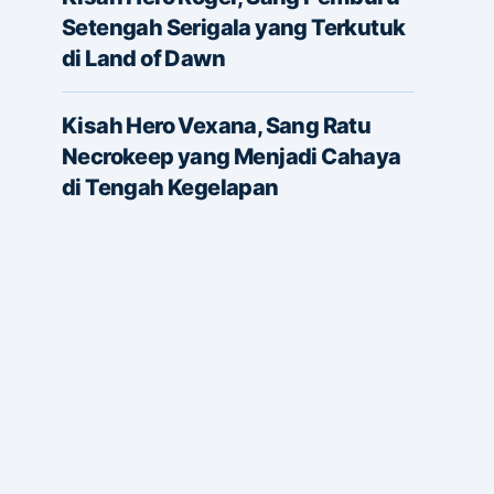
Setengah Serigala yang Terkutuk
di Land of Dawn
Kisah Hero Vexana, Sang Ratu
Necrokeep yang Menjadi Cahaya
di Tengah Kegelapan