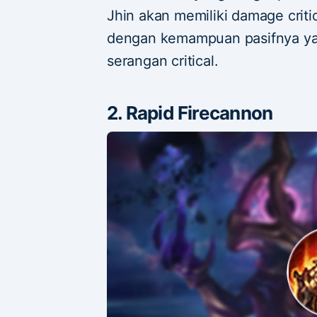
Jhin akan memiliki damage crit
dengan kemampuan pasifnya ya
serangan critical.
2. Rapid Firecannon