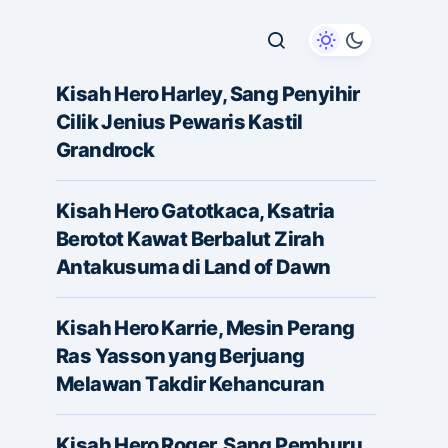
Kisah Hero Harley, Sang Penyihir
Cilik Jenius Pewaris Kastil
Grandrock
Kisah Hero Gatotkaca, Ksatria
Berotot Kawat Berbalut Zirah
Antakusuma di Land of Dawn
Kisah Hero Karrie, Mesin Perang
Ras Yasson yang Berjuang
Melawan Takdir Kehancuran
Kisah Hero Roger, Sang Pemburu