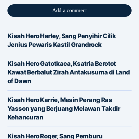
Add a comment
Kisah Hero Harley, Sang Penyihir Cilik
Alamat email Anda tidak akan dipublikasikan.
Jenius Pewaris Kastil Grandrock
Ruas yang wajib ditandai
*
Kisah Hero Gatotkaca, Ksatria Berotot
Message
*
Kawat Berbalut Zirah Antakusuma di Land
of Dawn
Kisah Hero Karrie, Mesin Perang Ras
Yasson yang Berjuang Melawan Takdir
Kehancuran
Name
*
Kisah Hero Roger, Sang Pemburu