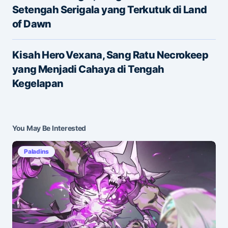
Setengah Serigala yang Terkutuk di Land
of Dawn
E-mail
*
Kisah Hero Vexana, Sang Ratu Necrokeep
yang Menjadi Cahaya di Tengah
Save my name and e-mail in this browser for the
Kegelapan
next time I comment.
Submit Comment
You May Be Interested
Paladins