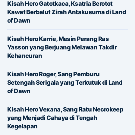
Kisah Hero Gatotkaca, Ksatria Berotot
Message
*
Kawat Berbalut Zirah Antakusuma di Land
of Dawn
Kisah Hero Karrie, Mesin Perang Ras
Yasson yang Berjuang Melawan Takdir
Kehancuran
Name
*
Kisah Hero Roger, Sang Pemburu
Setengah Serigala yang Terkutuk di Land
of Dawn
E-mail
*
Kisah Hero Vexana, Sang Ratu Necrokeep
yang Menjadi Cahaya di Tengah
Save my name and e-mail in this browser for the
Kegelapan
next time I comment.