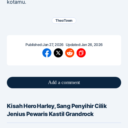
kotamu.
TheoTown
Published:
Jan 27, 2026
Updated:
Jan 26, 2026
Add a comment
Kisah Hero Harley, Sang Penyihir Cilik
Alamat email Anda tidak akan dipublikasikan.
Jenius Pewaris Kastil Grandrock
Ruas yang wajib ditandai
*