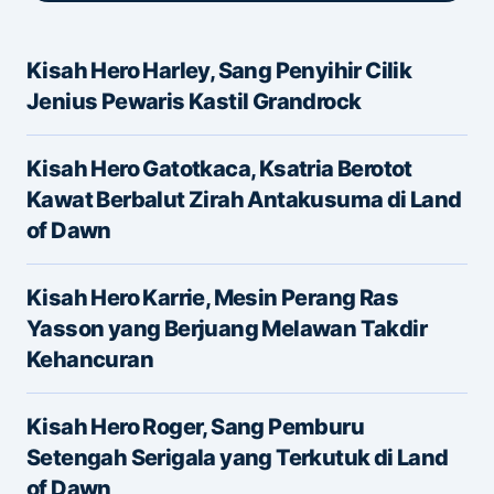
Kisah Hero Harley, Sang Penyihir Cilik
Alamat email Anda tidak akan dipublikasikan.
Jenius Pewaris Kastil Grandrock
Ruas yang wajib ditandai
*
Kisah Hero Gatotkaca, Ksatria Berotot
Message
*
Kawat Berbalut Zirah Antakusuma di Land
of Dawn
Kisah Hero Karrie, Mesin Perang Ras
Yasson yang Berjuang Melawan Takdir
Kehancuran
Name
*
Kisah Hero Roger, Sang Pemburu
Setengah Serigala yang Terkutuk di Land
of Dawn