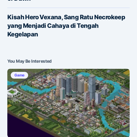
E-mail
*
Kisah Hero Vexana, Sang Ratu Necrokeep
yang Menjadi Cahaya di Tengah
Save my name and e-mail in this browser for the
Kegelapan
next time I comment.
Submit Comment
You May Be Interested
Game