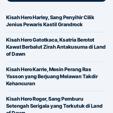
Kisah Hero Harley, Sang Penyihir Cilik
Alamat email Anda tidak akan dipublikasikan.
Jenius Pewaris Kastil Grandrock
Ruas yang wajib ditandai
*
Kisah Hero Gatotkaca, Ksatria Berotot
Message
*
Kawat Berbalut Zirah Antakusuma di Land
of Dawn
Kisah Hero Karrie, Mesin Perang Ras
Yasson yang Berjuang Melawan Takdir
Kehancuran
Name
*
Kisah Hero Roger, Sang Pemburu
Setengah Serigala yang Terkutuk di Land
of Dawn