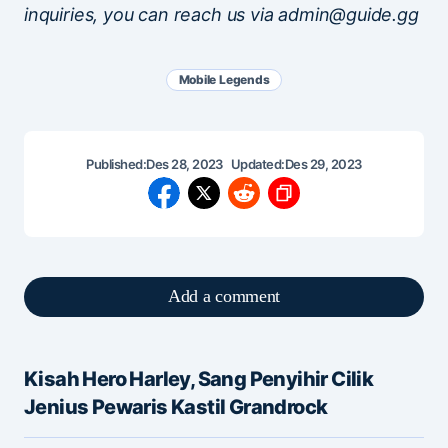
inquiries, you can reach us via admin@guide.gg
Mobile Legends
Published:
Des 28, 2023
Updated:
Des 29, 2023
Add a comment
Kisah Hero Harley, Sang Penyihir Cilik
Alamat email Anda tidak akan dipublikasikan.
Jenius Pewaris Kastil Grandrock
Ruas yang wajib ditandai
*