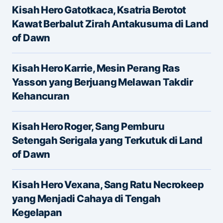
Kisah Hero Gatotkaca, Ksatria Berotot
Message
*
Kawat Berbalut Zirah Antakusuma di Land
of Dawn
Kisah Hero Karrie, Mesin Perang Ras
Yasson yang Berjuang Melawan Takdir
Kehancuran
Name
*
Kisah Hero Roger, Sang Pemburu
Setengah Serigala yang Terkutuk di Land
of Dawn
E-mail
*
Kisah Hero Vexana, Sang Ratu Necrokeep
yang Menjadi Cahaya di Tengah
Save my name and e-mail in this browser for the
Kegelapan
next time I comment.