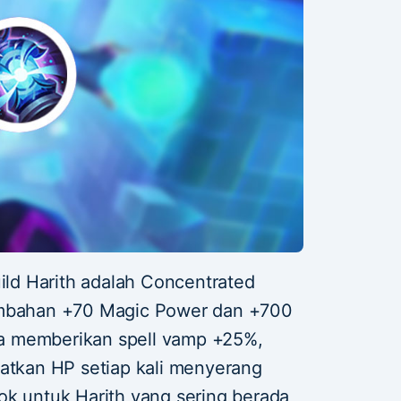
uild Harith adalah Concentrated
ambahan +70 Magic Power dan +700
uga memberikan spell vamp +25%,
patkan HP setiap kali menyerang
ok untuk Harith yang sering berada