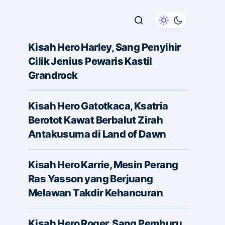
Kisah Hero Harley, Sang Penyihir
Cilik Jenius Pewaris Kastil
Grandrock
Kisah Hero Gatotkaca, Ksatria
Berotot Kawat Berbalut Zirah
Antakusuma di Land of Dawn
Kisah Hero Karrie, Mesin Perang
Ras Yasson yang Berjuang
Melawan Takdir Kehancuran
Kisah Hero Roger, Sang Pemburu