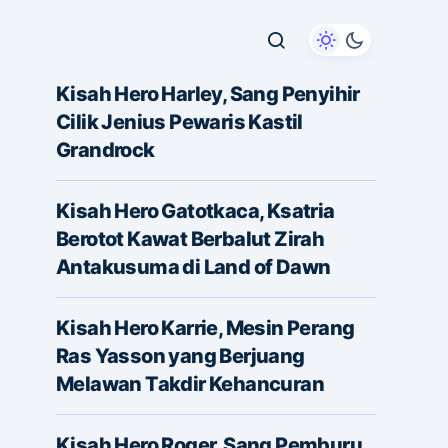
Kisah Hero Harley, Sang Penyihir
Cilik Jenius Pewaris Kastil
Grandrock
Kisah Hero Gatotkaca, Ksatria
Berotot Kawat Berbalut Zirah
Antakusuma di Land of Dawn
Kisah Hero Karrie, Mesin Perang
Ras Yasson yang Berjuang
Melawan Takdir Kehancuran
Kisah Hero Roger, Sang Pemburu