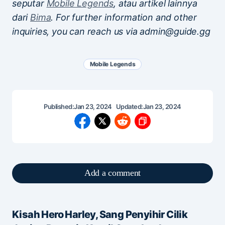
seputar
Mobile Legends
, atau artikel lainnya
dari
Bima
. For further information and other
inquiries, you can reach us via admin@guide.gg
Mobile Legends
Published:
Jan 23, 2024
Updated:
Jan 23, 2024
Add a comment
Kisah Hero Harley, Sang Penyihir Cilik
Alamat email Anda tidak akan dipublikasikan.