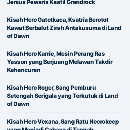
Jenius Pewaris Kastil Grandrock
Ruas yang wajib ditandai
*
Kisah Hero Gatotkaca, Ksatria Berotot
Message
*
Kawat Berbalut Zirah Antakusuma di Land
of Dawn
Kisah Hero Karrie, Mesin Perang Ras
Yasson yang Berjuang Melawan Takdir
Kehancuran
Name
*
Kisah Hero Roger, Sang Pemburu
Setengah Serigala yang Terkutuk di Land
of Dawn
E-mail
*
Kisah Hero Vexana, Sang Ratu Necrokeep
yang Menjadi Cahaya di Tengah