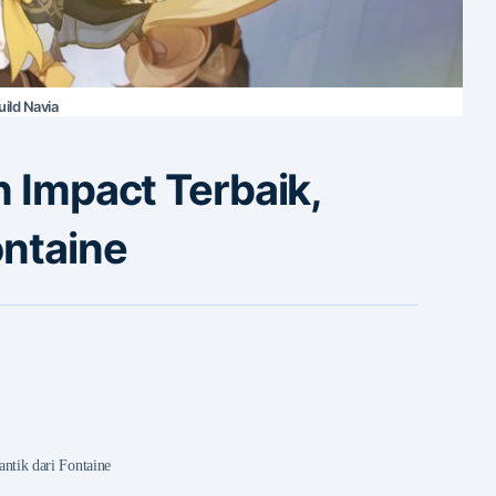
uild Navia
n Impact Terbaik,
ontaine
ntik dari Fontaine