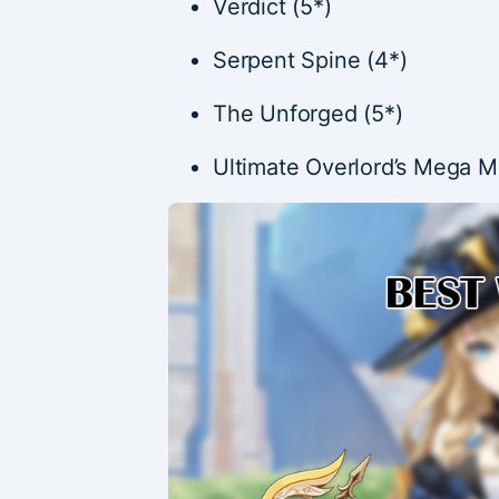
Verdict (5*)
Serpent Spine (4*)
The Unforged (5*)
Ultimate Overlord’s Mega M