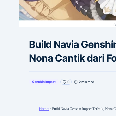
B
Build Navia Genshi
Nona Cantik dari F
Genshin Impact
0
2 min read
Home
Build Navia Genshin Impact Terbaik, Nona Ca