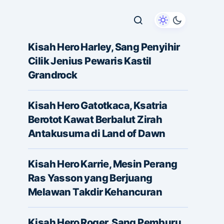
Kisah Hero Harley, Sang Penyihir
Cilik Jenius Pewaris Kastil
Grandrock
Kisah Hero Gatotkaca, Ksatria
Berotot Kawat Berbalut Zirah
Antakusuma di Land of Dawn
Kisah Hero Karrie, Mesin Perang
Ras Yasson yang Berjuang
Melawan Takdir Kehancuran
Kisah Hero Roger, Sang Pemburu