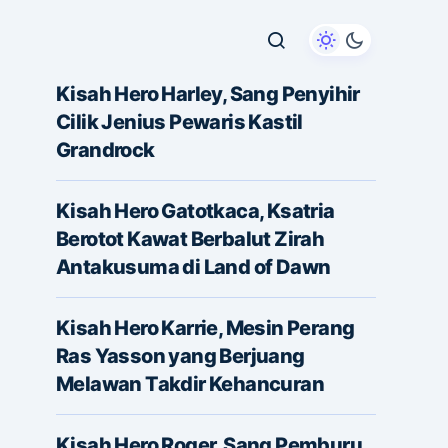
Kisah Hero Harley, Sang Penyihir
Cilik Jenius Pewaris Kastil
Grandrock
Kisah Hero Gatotkaca, Ksatria
Berotot Kawat Berbalut Zirah
Antakusuma di Land of Dawn
Kisah Hero Karrie, Mesin Perang
Ras Yasson yang Berjuang
Melawan Takdir Kehancuran
Kisah Hero Roger, Sang Pemburu