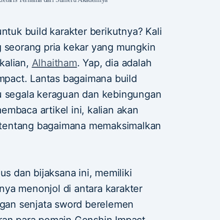
ntuk build karakter berikutnya? Kali
g seorang pria kekar yang mungkin
 kalian,
Alhaitham
. Yap, dia adalah
Impact. Lantas bagaimana build
lu segala keraguan dan kebingungan
mbaca artikel ini, kalian akan
tentang bagaimana memaksimalkan
us dan bijaksana ini, memiliki
ya menonjol di antara karakter
engan senjata sword berelemen
ran para pemain Genshin Impact