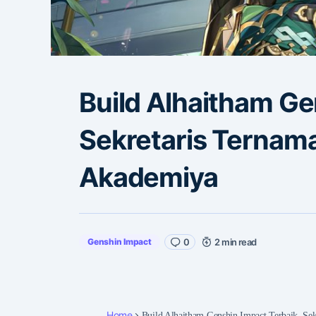
Build Alhaitham Ge
Sekretaris Ternam
Akademiya
Genshin Impact
0
2 min read
Home
Build Alhaitham Genshin Impact Terbaik, Se