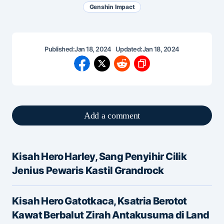
Genshin Impact
Published:
Jan 18, 2024
Updated:
Jan 18, 2024
Add a comment
Kisah Hero Harley, Sang Penyihir Cilik
Alamat email Anda tidak akan dipublikasikan.
Jenius Pewaris Kastil Grandrock
Ruas yang wajib ditandai
*
Kisah Hero Gatotkaca, Ksatria Berotot
Message
*
Kawat Berbalut Zirah Antakusuma di Land