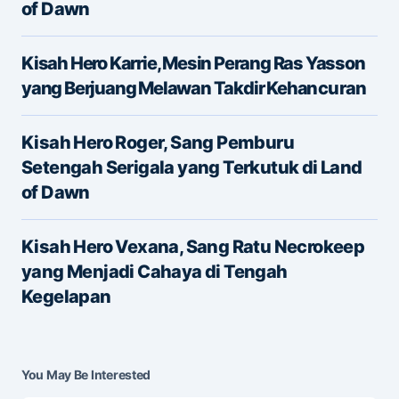
of Dawn
Kisah Hero Karrie, Mesin Perang Ras Yasson
yang Berjuang Melawan Takdir Kehancuran
Kisah Hero Roger, Sang Pemburu
Name
*
Setengah Serigala yang Terkutuk di Land
of Dawn
E-mail
*
Kisah Hero Vexana, Sang Ratu Necrokeep
yang Menjadi Cahaya di Tengah
Kegelapan
Save my name and e-mail in this browser for the
next time I comment.
Submit Comment
You May Be Interested