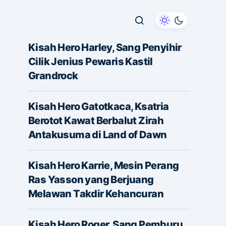
Kisah Hero Harley, Sang Penyihir
Cilik Jenius Pewaris Kastil
Grandrock
Kisah Hero Gatotkaca, Ksatria
Berotot Kawat Berbalut Zirah
Antakusuma di Land of Dawn
Kisah Hero Karrie, Mesin Perang
Ras Yasson yang Berjuang
Melawan Takdir Kehancuran
Kisah Hero Roger, Sang Pemburu