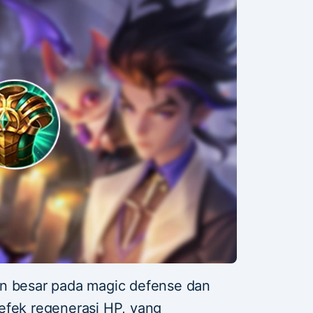
an besar pada magic defense dan
efek regenerasi HP, yang