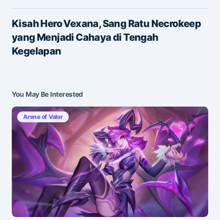
E-mail
*
Kisah Hero Vexana, Sang Ratu Necrokeep
yang Menjadi Cahaya di Tengah
Save my name and e-mail in this browser for the
Kegelapan
next time I comment.
Submit Comment
You May Be Interested
Arena of Valor