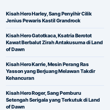
Kisah Hero Harley, Sang Penyihir Cilik
Alamat email Anda tidak akan dipublikasikan.
Jenius Pewaris Kastil Grandrock
Ruas yang wajib ditandai
*
Kisah Hero Gatotkaca, Ksatria Berotot
Message
*
Kawat Berbalut Zirah Antakusuma di Land
of Dawn
Kisah Hero Karrie, Mesin Perang Ras
Yasson yang Berjuang Melawan Takdir
Kehancuran
Name
*
Kisah Hero Roger, Sang Pemburu
Setengah Serigala yang Terkutuk di Land
of Dawn