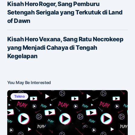
Kisah Hero Roger, Sang Pemburu
Setengah Serigala yang Terkutuk di Land
of Dawn
E-mail
*
Kisah Hero Vexana, Sang Ratu Necrokeep
yang Menjadi Cahaya di Tengah
Save my name and e-mail in this browser for the
Kegelapan
next time I comment.
Submit Comment
You May Be Interested
Tekno