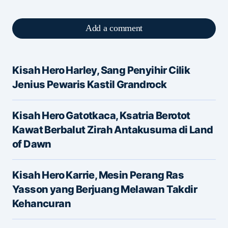
Add a comment
Kisah Hero Harley, Sang Penyihir Cilik
Alamat email Anda tidak akan dipublikasikan.
Jenius Pewaris Kastil Grandrock
Ruas yang wajib ditandai
*
Kisah Hero Gatotkaca, Ksatria Berotot
Message
*
Kawat Berbalut Zirah Antakusuma di Land
of Dawn
Kisah Hero Karrie, Mesin Perang Ras
Yasson yang Berjuang Melawan Takdir
Kehancuran
Name
*