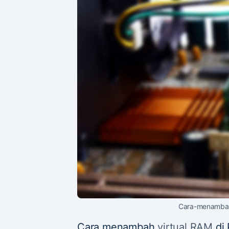
Cara-menambah
Cara menambah
virtual RAM
di 