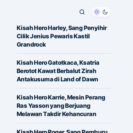
Kisah Hero Harley, Sang Penyihir
Cilik Jenius Pewaris Kastil
Grandrock
Kisah Hero Gatotkaca, Ksatria
Berotot Kawat Berbalut Zirah
Antakusuma di Land of Dawn
Kisah Hero Karrie, Mesin Perang
Ras Yasson yang Berjuang
Melawan Takdir Kehancuran
Kisah Hero Roger, Sang Pemburu