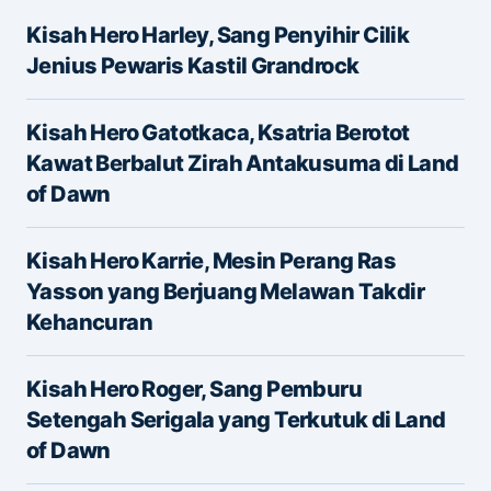
Kisah Hero Harley, Sang Penyihir Cilik
Alamat email Anda tidak akan dipublikasikan.
Jenius Pewaris Kastil Grandrock
Ruas yang wajib ditandai
*
Kisah Hero Gatotkaca, Ksatria Berotot
Message
*
Kawat Berbalut Zirah Antakusuma di Land
of Dawn
Kisah Hero Karrie, Mesin Perang Ras
Yasson yang Berjuang Melawan Takdir
Kehancuran
Name
*
Kisah Hero Roger, Sang Pemburu
Setengah Serigala yang Terkutuk di Land
of Dawn
E-mail
*