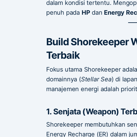
dalam kondisi tertentu. Mengop
penuh pada
HP
dan
Energy Re
Build Shorekeeper 
Terbaik
Fokus utama Shorekeeper adal
domainnya (
Stellar Sea
) di lap
manajemen energi adalah priori
1. Senjata (Weapon) Terb
Shorekeeper membutuhkan senj
Energy Recharge (ER) dalam jum