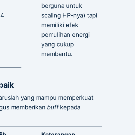
berguna untuk
 4
scaling HP-nya) tapi
memiliki efek
pemulihan energi
yang cukup
membantu.
baik
haruslah yang mampu memperkuat
igus memberikan
buff
kepada
jib
Keterangan