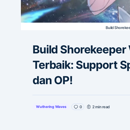
Build Shoreke
Build Shorekeeper
Terbaik: Support S
dan OP!
Wuthering Waves
0
2 min read