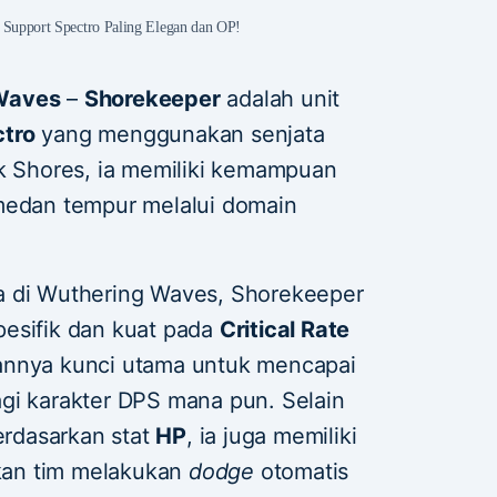
 Support Spectro Paling Elegan dan OP!
 Waves
–
Shorekeeper
adalah unit
tro
yang menggunakan senjata
k Shores, ia memiliki kemampuan
 medan tempur melalui domain
a di Wuthering Waves, Shorekeeper
esifik dan kuat pada
Critical Rate
annya kunci utama untuk mencapai
agi karakter DPS mana pun. Selain
rdasarkan stat
HP
, ia juga memiliki
kan tim melakukan
dodge
otomatis