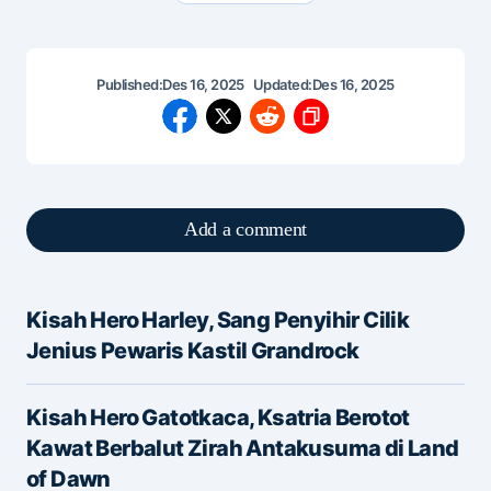
Published:
Des 16, 2025
Updated:
Des 16, 2025
Add a comment
Kisah Hero Harley, Sang Penyihir Cilik
Alamat email Anda tidak akan dipublikasikan.
Jenius Pewaris Kastil Grandrock
Ruas yang wajib ditandai
*
Kisah Hero Gatotkaca, Ksatria Berotot
Message
*
Kawat Berbalut Zirah Antakusuma di Land
of Dawn