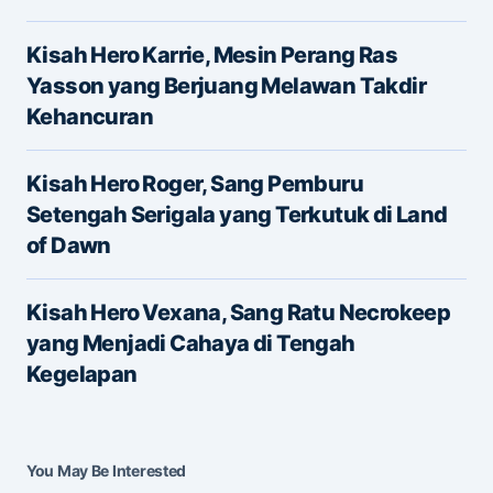
Kisah Hero Karrie, Mesin Perang Ras
Yasson yang Berjuang Melawan Takdir
Kehancuran
Name
*
Kisah Hero Roger, Sang Pemburu
Setengah Serigala yang Terkutuk di Land
of Dawn
E-mail
*
Kisah Hero Vexana, Sang Ratu Necrokeep
yang Menjadi Cahaya di Tengah
Save my name and e-mail in this browser for the
Kegelapan
next time I comment.
Submit Comment
You May Be Interested