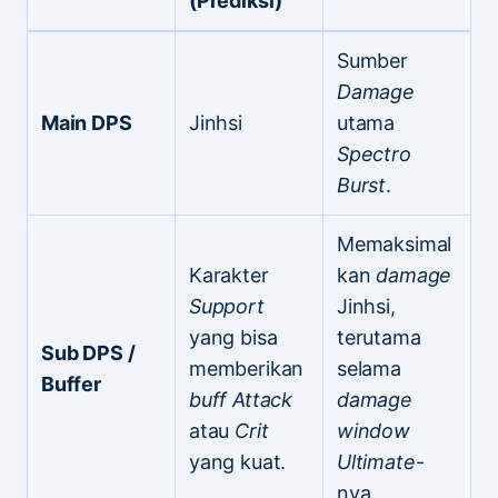
(Prediksi)
Sumber
Damage
Main DPS
Jinhsi
utama
Spectro
Burst
.
Memaksimal
Karakter
kan
damage
Support
Jinhsi,
yang bisa
terutama
Sub DPS /
memberikan
selama
Buffer
buff
Attack
damage
atau
Crit
window
yang kuat.
Ultimate
-
nya.