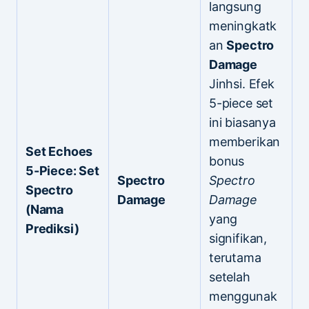
langsung
meningkatk
an
Spectro
Damage
Jinhsi. Efek
5-piece set
ini biasanya
memberikan
Set Echoes
bonus
5-Piece: Set
Spectro
Spectro
Spectro
Damage
Damage
(Nama
yang
Prediksi)
signifikan,
terutama
setelah
menggunak