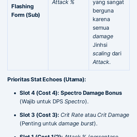
Attack %
yang sangat
Flashing
berguna
Form (Sub)
karena
semua
damage
Jinhsi
scaling
dari
Attack
.
Prioritas Stat Echoes (Utama):
Slot 4 (Cost 4):
Spectro Damage Bonus
(Wajib untuk DPS
Spectro
).
Slot 3 (Cost 3):
Crit Rate
atau
Crit Damage
(Penting untuk
damage burst
).
Slot 1 (Cost 1/2):
Attack %
(persentase