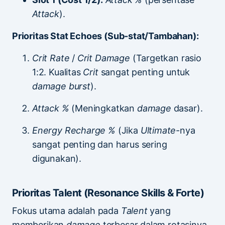
Attack
).
Prioritas Stat Echoes (Sub-stat/Tambahan):
Crit Rate
/
Crit Damage
(Targetkan rasio
1:2. Kualitas
Crit
sangat penting untuk
damage burst
).
Attack %
(Meningkatkan
damage
dasar).
Energy Recharge %
(Jika
Ultimate
-nya
sangat penting dan harus sering
digunakan).
Prioritas Talent (Resonance Skills & Forte)
Fokus utama adalah pada
Talent
yang
memberikan
damage
terbesar dalam rotasinya,