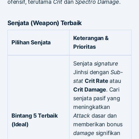
ofensif, terutama
Crit
dan
Spectro Damage
.
Senjata (Weapon) Terbaik
Keterangan &
Pilihan Senjata
Prioritas
Senjata
signature
Jinhsi dengan
Sub-
stat
Crit Rate
atau
Crit Damage
. Cari
senjata pasif yang
meningkatkan
Bintang 5 Terbaik
Attack
dasar dan
(Ideal)
memberikan bonus
damage
signifikan