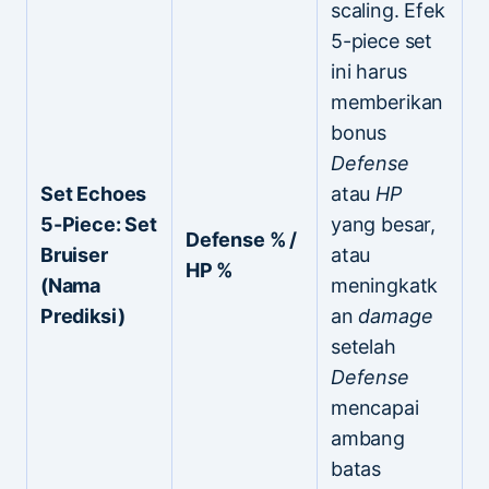
scaling. Efek
5-piece set
ini harus
memberikan
bonus
Defense
Set Echoes
atau
HP
5-Piece: Set
yang besar,
Defense % /
Bruiser
atau
HP %
(Nama
meningkatk
Prediksi)
an
damage
setelah
Defense
mencapai
ambang
batas