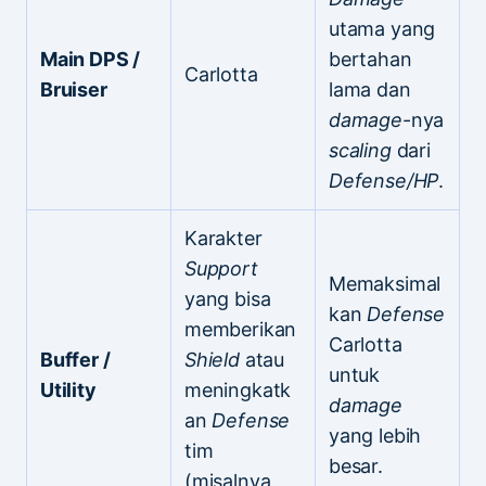
utama yang
Main DPS /
bertahan
Carlotta
Bruiser
lama dan
damage
-nya
scaling
dari
Defense/HP
.
Karakter
Support
Memaksimal
yang bisa
kan
Defense
memberikan
Carlotta
Buffer /
Shield
atau
untuk
Utility
meningkatk
damage
an
Defense
yang lebih
tim
besar.
(misalnya