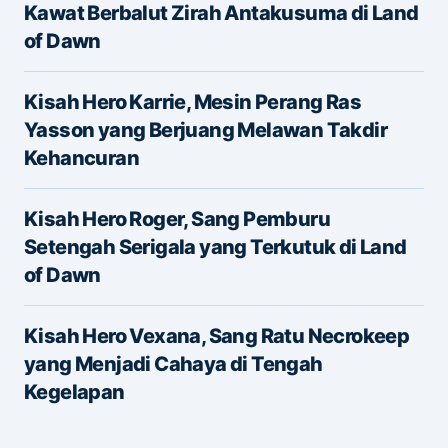
Kawat Berbalut Zirah Antakusuma di Land
of Dawn
Kisah Hero Karrie, Mesin Perang Ras
Yasson yang Berjuang Melawan Takdir
Kehancuran
Name
*
Kisah Hero Roger, Sang Pemburu
Setengah Serigala yang Terkutuk di Land
of Dawn
E-mail
*
Kisah Hero Vexana, Sang Ratu Necrokeep
yang Menjadi Cahaya di Tengah
Save my name and e-mail in this browser for the
Kegelapan
next time I comment.