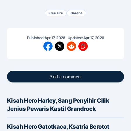
Free Fire
Garena
Published:
Apr 17, 2026
Updated:
Apr 17, 2026
Add a comment
Kisah Hero Harley, Sang Penyihir Cilik
Alamat email Anda tidak akan dipublikasikan.
Jenius Pewaris Kastil Grandrock
Ruas yang wajib ditandai
*
Kisah Hero Gatotkaca, Ksatria Berotot
Message
*