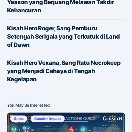
Yasson yang Berjuang Melawan Takdir
Kehancuran
Name
*
Kisah Hero Roger, Sang Pemburu
Setengah Serigala yang Terkutuk di Land
of Dawn
E-mail
*
Kisah Hero Vexana, Sang Ratu Necrokeep
yang Menjadi Cahaya di Tengah
Save my name and e-mail in this browser for the
Kegelapan
next time I comment.
Submit Comment
You May Be Interested
Game
Genshin Impact