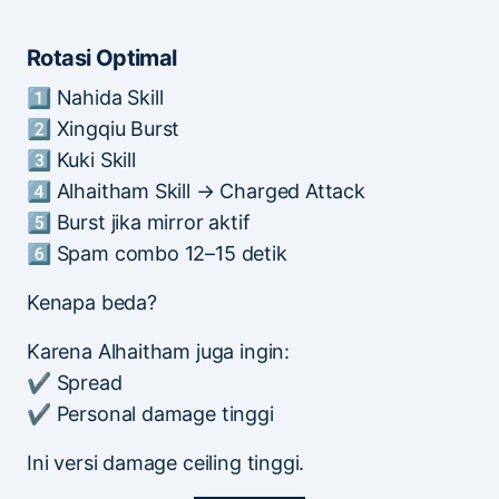
Rotasi Optimal
1️⃣ Nahida Skill
2️⃣ Xingqiu Burst
3️⃣ Kuki Skill
4️⃣ Alhaitham Skill → Charged Attack
5️⃣ Burst jika mirror aktif
6️⃣ Spam combo 12–15 detik
Kenapa beda?
Karena Alhaitham juga ingin:
✔ Spread
✔ Personal damage tinggi
Ini versi damage ceiling tinggi.