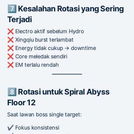
7️⃣ Kesalahan Rotasi yang Sering
Terjadi
❌ Electro aktif sebelum Hydro
❌ Xingqiu burst terlambat
❌ Energy tidak cukup → downtime
❌ Core meledak sendiri
❌ EM terlalu rendah
8️⃣ Rotasi untuk Spiral Abyss
Floor 12
Saat lawan boss single target:
✔ Fokus konsistensi