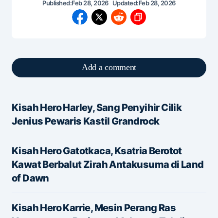
Published:
Feb 28, 2026
Updated:
Feb 28, 2026
Add a comment
Kisah Hero Harley, Sang Penyihir Cilik
Alamat email Anda tidak akan dipublikasikan.
Jenius Pewaris Kastil Grandrock
Ruas yang wajib ditandai
*
Kisah Hero Gatotkaca, Ksatria Berotot
Message
*
Kawat Berbalut Zirah Antakusuma di Land
of Dawn
Kisah Hero Karrie, Mesin Perang Ras