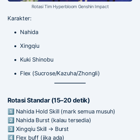
Rotasi Tim Hyperbloom Genshin Impact
Karakter:
Nahida
Xingqiu
Kuki Shinobu
Flex (Sucrose/Kazuha/Zhongli)
Rotasi Standar (15–20 detik)
1️⃣ Nahida Hold Skill (mark semua musuh)
2️⃣ Nahida Burst (kalau tersedia)
3️⃣ Xingqiu Skill → Burst
4️⃣ Flex buff (jika ada)