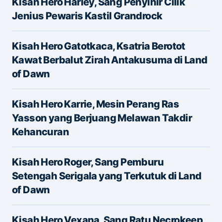
Kisah Hero Harley, Sang Penyihir Cilik
Alamat email Anda tidak akan dipublikasikan.
Jenius Pewaris Kastil Grandrock
Ruas yang wajib ditandai
*
Kisah Hero Gatotkaca, Ksatria Berotot
Message
*
Kawat Berbalut Zirah Antakusuma di Land
of Dawn
Kisah Hero Karrie, Mesin Perang Ras
Yasson yang Berjuang Melawan Takdir
Kehancuran
Name
*
Kisah Hero Roger, Sang Pemburu
Setengah Serigala yang Terkutuk di Land
of Dawn
E-mail
*
Kisah Hero Vexana, Sang Ratu Necrokeep