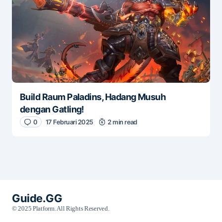
Build Raum Paladins, Hadang Musuh
dengan Gatling!
0
17 Februari 2025
2 min read
Guide.GG
© 2025 Platform. All Rights Reserved.