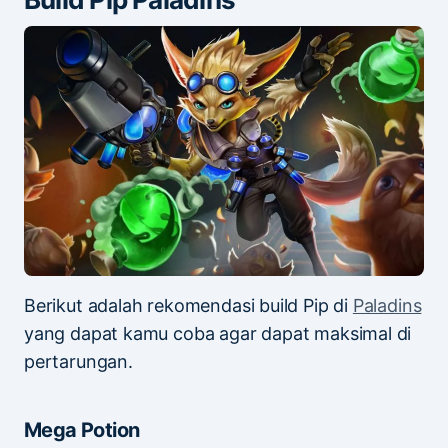
Berikut adalah rekomendasi build Pip di
Paladins
yang dapat kamu coba agar dapat maksimal di
pertarungan.
Mega Potion