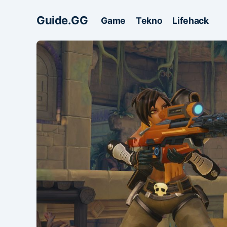
Guide.GG
Game
Tekno
Lifehack