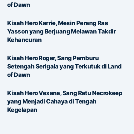
of Dawn
Kisah Hero Karrie, Mesin Perang Ras
Yasson yang Berjuang Melawan Takdir
Kehancuran
Name
*
Kisah Hero Roger, Sang Pemburu
Setengah Serigala yang Terkutuk di Land
of Dawn
E-mail
*
Kisah Hero Vexana, Sang Ratu Necrokeep
yang Menjadi Cahaya di Tengah
Save my name and e-mail in this browser for the
Kegelapan
next time I comment.
Submit Comment