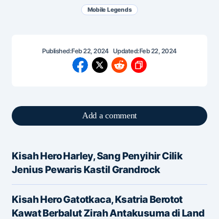
Mobile Legends
Published:
Feb 22, 2024
Updated:
Feb 22, 2024
Add a comment
Kisah Hero Harley, Sang Penyihir Cilik
Alamat email Anda tidak akan dipublikasikan.
Jenius Pewaris Kastil Grandrock
Ruas yang wajib ditandai
*
Kisah Hero Gatotkaca, Ksatria Berotot
Message
*
Kawat Berbalut Zirah Antakusuma di Land