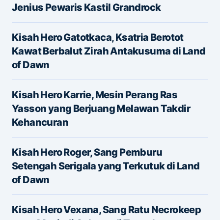
Alamat email Anda tidak akan dipublikasikan.
Jenius Pewaris Kastil Grandrock
Ruas yang wajib ditandai
*
Kisah Hero Gatotkaca, Ksatria Berotot
Message
*
Kawat Berbalut Zirah Antakusuma di Land
of Dawn
Kisah Hero Karrie, Mesin Perang Ras
Yasson yang Berjuang Melawan Takdir
Kehancuran
Name
*
Kisah Hero Roger, Sang Pemburu
Setengah Serigala yang Terkutuk di Land
of Dawn
E-mail
*
Kisah Hero Vexana, Sang Ratu Necrokeep