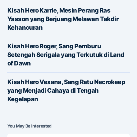
Kisah Hero Karrie, Mesin Perang Ras
Yasson yang Berjuang Melawan Takdir
Kehancuran
Name
*
Kisah Hero Roger, Sang Pemburu
Setengah Serigala yang Terkutuk di Land
of Dawn
E-mail
*
Kisah Hero Vexana, Sang Ratu Necrokeep
yang Menjadi Cahaya di Tengah
Save my name and e-mail in this browser for the
Kegelapan
next time I comment.
Submit Comment
You May Be Interested