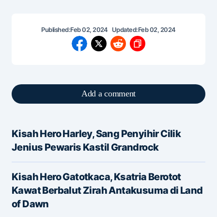
Published:
Feb 02, 2024
Updated:
Feb 02, 2024
Add a comment
Kisah Hero Harley, Sang Penyihir Cilik
Alamat email Anda tidak akan dipublikasikan.
Jenius Pewaris Kastil Grandrock
Ruas yang wajib ditandai
*
Kisah Hero Gatotkaca, Ksatria Berotot
Message
*
Kawat Berbalut Zirah Antakusuma di Land
of Dawn