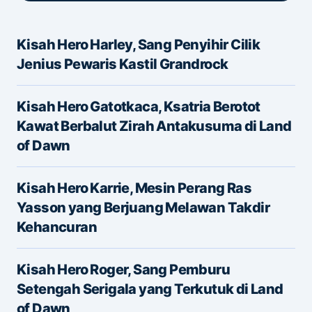
Kisah Hero Harley, Sang Penyihir Cilik
Alamat email Anda tidak akan dipublikasikan.
Jenius Pewaris Kastil Grandrock
Ruas yang wajib ditandai
*
Kisah Hero Gatotkaca, Ksatria Berotot
Message
*
Kawat Berbalut Zirah Antakusuma di Land
of Dawn
Kisah Hero Karrie, Mesin Perang Ras
Yasson yang Berjuang Melawan Takdir
Kehancuran
Name
*
Kisah Hero Roger, Sang Pemburu
Setengah Serigala yang Terkutuk di Land
of Dawn