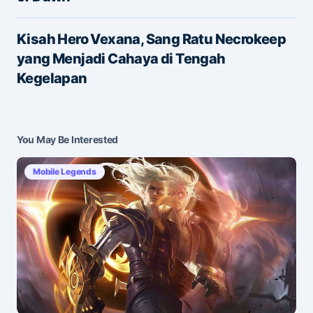
E-mail
*
Kisah Hero Vexana, Sang Ratu Necrokeep
yang Menjadi Cahaya di Tengah
Save my name and e-mail in this browser for the
Kegelapan
next time I comment.
Submit Comment
You May Be Interested
Mobile Legends