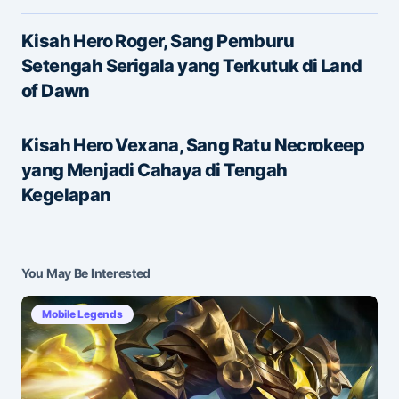
Name
*
Kisah Hero Roger, Sang Pemburu
Setengah Serigala yang Terkutuk di Land
of Dawn
E-mail
*
Kisah Hero Vexana, Sang Ratu Necrokeep
yang Menjadi Cahaya di Tengah
Save my name and e-mail in this browser for the
Kegelapan
next time I comment.
Submit Comment
You May Be Interested
Mobile Legends