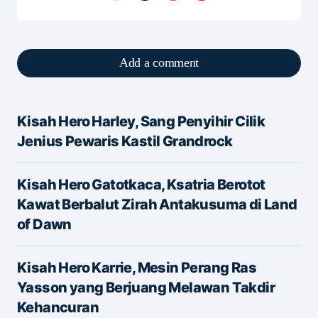
Add a comment
Kisah Hero Harley, Sang Penyihir Cilik
Alamat email Anda tidak akan dipublikasikan.
Jenius Pewaris Kastil Grandrock
Ruas yang wajib ditandai
*
Kisah Hero Gatotkaca, Ksatria Berotot
Message
*
Kawat Berbalut Zirah Antakusuma di Land
of Dawn
Kisah Hero Karrie, Mesin Perang Ras
Yasson yang Berjuang Melawan Takdir
Kehancuran